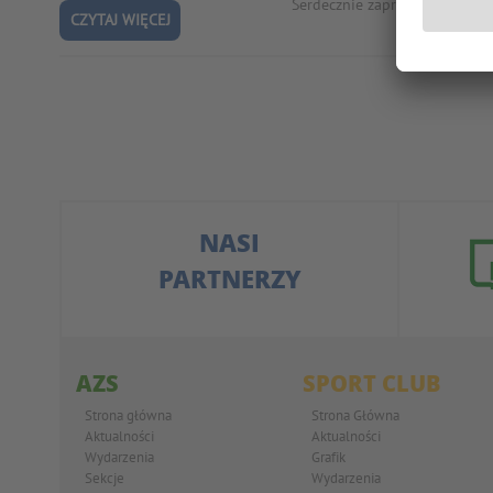
Serdecznie zapraszamy na now
CZYTAJ WIĘCEJ
NASI
PARTNERZY
AZS
SPORT CLUB
Strona główna
Strona Główna
Aktualności
Aktualności
Wydarzenia
Grafik
Sekcje
Wydarzenia