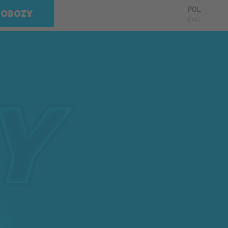
POL
OBOZY
ENG