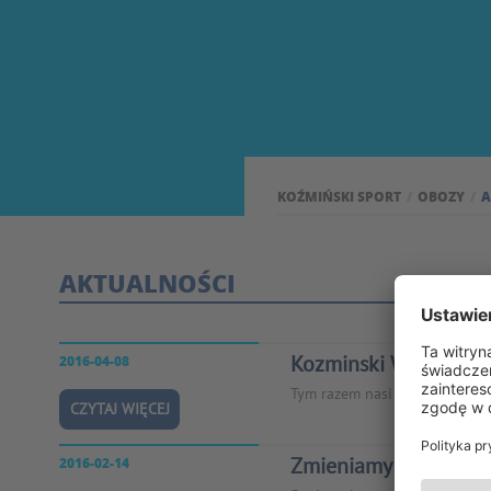
KOŹMIŃSKI SPORT
OBOZY
A
AKTUALNOŚCI
Kozminski Winter Cam
2016-04-08
Tym razem nasi studenci będą 
CZYTAJ WIĘCEJ
Zmieniamy się dla Wa
2016-02-14