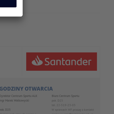
GODZINY OTWARCIA
Dyrektor Centrum Sportu ALK
Biuro Centrum Sportu
mgr Marek Wołkowycki
pok. D25
tel. 22-519-23-03
pok. D25
W sprawach WF proszę o kontakt