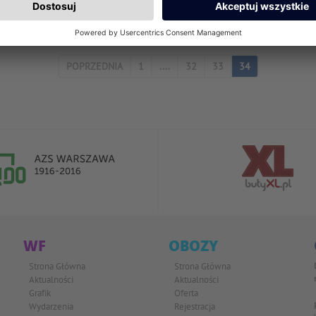
e strony serwisu Koźminski Sport.
POPRZEDNIA
1
....
32
33
34
WF
OBOZY
Strona Główna
Strona Główna
Aktualności
Aktualności
Grafik
Oferta
Wydarzenia
Rejestracja