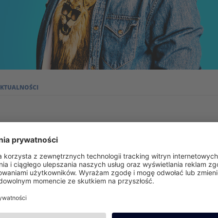
KTUALNOŚCI
p po raz kolejny
jeździć po białych stokach w Livigno.
s