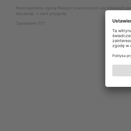
Może będziemy częścią Waszym noworocznych lub zimowych post
aby zacząć z nami przygodę.
Zapraszamy !!!!!!