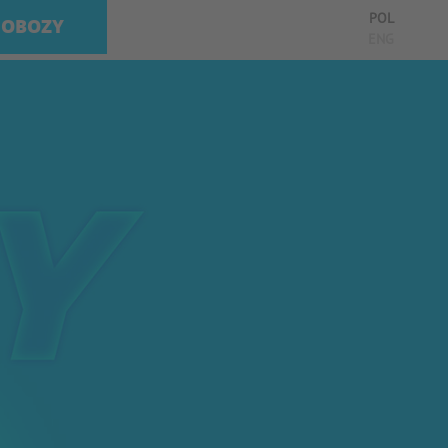
POL
OBOZY
ENG