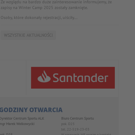
Ze względu na bardzo duże zainteresowanie informujemy, że
zapisy na Winter Camp 2025 zostały zamknięte.
Osoby, które dokonały rejestracji, uiściły...
WSZYSTKIE AKTUALNOŚCI
GODZINY OTWARCIA
Dyrektor Centrum Sportu ALK
Biuro Centrum Sportu
mgr Marek Wołkowycki
pok. D25
tel. 22-519-23-03
pok. D25
W sprawach WF proszę o kontakt