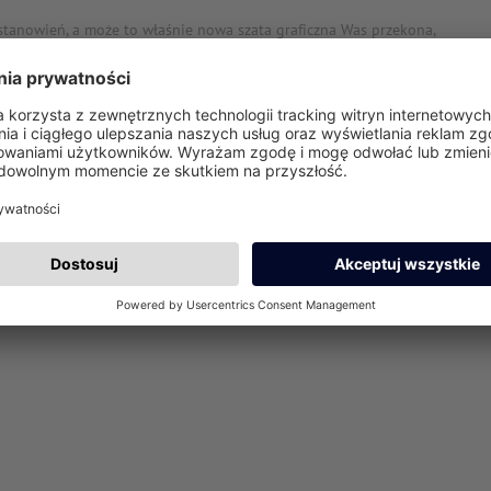
anowień, a może to właśnie nowa szata graficzna Was przekona,