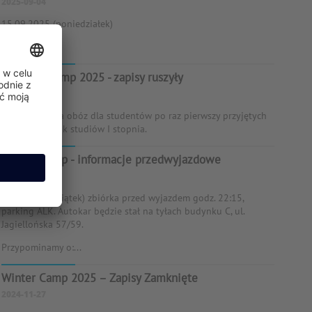
2025-09-04
15.09.2025 (poniedziałek)
...
Summer Camp 2025 - zapisy ruszyły
2025-06-27
Zapraszamy na obóz dla studentów po raz pierwszy przyjętych
na pierwszy rok studiów I stopnia.
Winter Camp - informacje przedwyjazdowe
2025-04-08
11.04.2025 (piątek) zbiórka przed wyjazdem godz. 22:15,
parking ALK. Autokar będzie stał na tyłach budynku C, ul.
Jagiellońska 57/59.
Przypominamy o:...
Winter Camp 2025 – Zapisy Zamknięte
2024-11-27