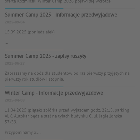
oferta Koźmiński Winter Camp 2026 pojawi się wkrótce
Summer Camp 2025 - informacje przedwyjadowe
2025-09-04
15.09.2025 (poniedziałek)
...
Summer Camp 2025 - zapisy ruszyły
2025-06-27
Zapraszamy na obóz dla studentów po raz pierwszy przyjętych na
pierwszy rok studiów I stopnia.
Winter Camp - informacje przedwyjazdowe
2025-04-08
11.04.2025 (piątek) zbiórka przed wyjazdem godz. 22:15, parking
ALK. Autokar będzie stał na tyłach budynku C, ul. Jagiellońska
57/59.
Przypominamy o:...