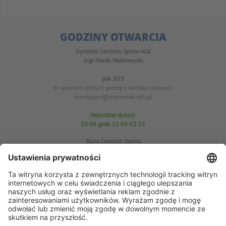
GODZINY OTWARCIA
Dyrektor Centrum Sportu ALK
mgr Marek Wołkowycki
pok. D25
W sprawach pilnych proszę o kontakt mailowy:
mareksport@kozminski.edu.pl
Najbliższe dyżury:
10.06 godz. 11:45-12:15
Biuro Centrum Sportu
pok. D25
tel. 22-519-23-03
W sprawach WF proszę o kontakt mailowy: azs@kozminski.edu.pl
Prezes AZS
mgr Anna Perzyńska
W sprawach pilnych proszę o kontakt mailowy:
ap@kozminski.edu.pl
Najbliższe dyżury: