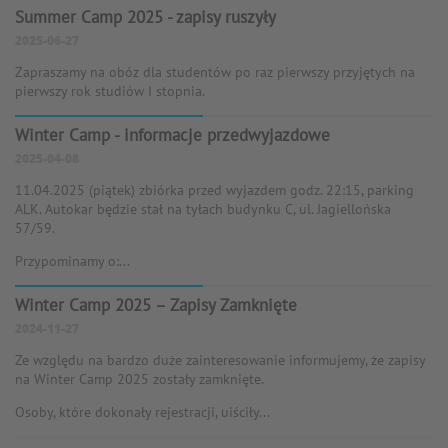
Summer Camp 2025 - zapisy ruszyły
2025-06-27
Zapraszamy na obóz dla studentów po raz pierwszy przyjętych na
pierwszy rok studiów I stopnia.
Winter Camp - informacje przedwyjazdowe
2025-04-08
11.04.2025 (piątek) zbiórka przed wyjazdem godz. 22:15, parking
ALK. Autokar będzie stał na tyłach budynku C, ul. Jagiellońska
57/59.
Przypominamy o:...
Winter Camp 2025 – Zapisy Zamknięte
2024-11-27
Ze względu na bardzo duże zainteresowanie informujemy, że zapisy
na Winter Camp 2025 zostały zamknięte.
Osoby, które dokonały rejestracji, uiściły...