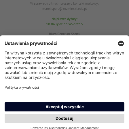
W sprawach pilnych proszę o kontakt mailowy:
mareksport@kozminski.edu.pl
Najbliższe dyżury:
10.06 godz. 11:45-12:15
Biuro Centrum Sportu
pok. D25
tel. 22-519-23-03
W sprawach WF proszę o kontakt mailowy: azs@kozminski.edu.pl
Prezes AZS
mgr Anna Perzyńska
W sprawach pilnych proszę o kontakt mailowy:
ap@kozminski.edu.pl
Najbliższe dyżury:
11.06
godz. 11:45-12:15
15.06 godz. 11:45-12:10
17.06 godz. 11:30-12:00
23.06 godz. 11:30-12:00
24.06 godz. 12:30-13:00
29.06 godz. 11:45-12:15
30.06 godz. 12:45-13:15