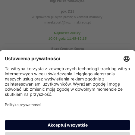
mgr Marek Wołkowycki
pok. D25
W sprawach pilnych proszę o kontakt mailowy:
mareksport@kozminski.edu.pl
Najbliższe dyżury:
10.06 godz. 11:45-12:15
Biuro Centrum Sportu
pok. D25
tel. 22-519-23-03
W sprawach WF proszę o kontakt mailowy: azs@kozminski.edu.pl
Prezes AZS
mgr Anna Perzyńska
W sprawach pilnych proszę o kontakt mailowy:
ap@kozminski.edu.pl
Najbliższe dyżury:
11.06
godz. 11:45-12:15
15.06 godz. 11:45-12:10
17.06 godz. 11:30-12:00
23.06 godz. 11:30-12:00
24.06 godz. 12:30-13:00
29.06 godz. 11:45-12:15