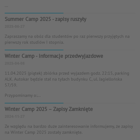
...
Summer Camp 2025 - zapisy ruszyły
2025-06-27
Zapraszamy na obóz dla studentów po raz pierwszy przyjętych na
pierwszy rok studiów I stopnia.
Winter Camp - informacje przedwyjazdowe
2025-04-08
11.04.2025 (piątek) zbiórka przed wyjazdem godz. 22:15, parking
ALK. Autokar będzie stał na tyłach budynku C, ul. Jagiellońska
57/59.
Przypominamy o:...
Winter Camp 2025 – Zapisy Zamknięte
2024-11-27
Ze względu na bardzo duże zainteresowanie informujemy, że zapisy
na Winter Camp 2025 zostały zamknięte.